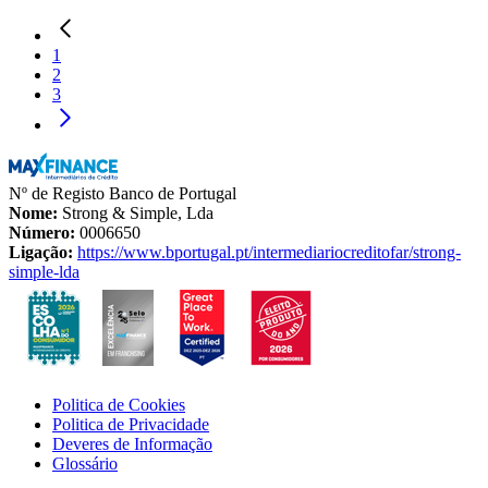
1
2
3
Nº de Registo Banco de Portugal
Nome:
Strong & Simple, Lda
Número:
0006650
Ligação:
https://www.bportugal.pt/intermediariocreditofar/strong-
simple-lda
Politica de Cookies
Politica de Privacidade
Deveres de Informação
Glossário