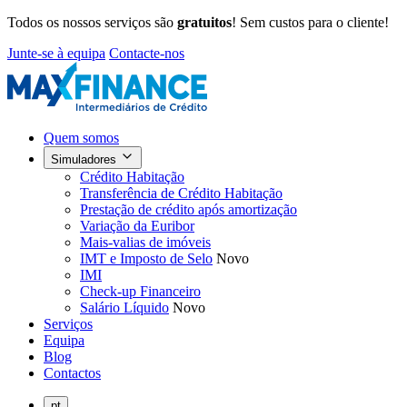
Todos os nossos serviços são
gratuitos
! Sem custos para o cliente!
Junte-se à equipa
Contacte-nos
Quem somos
Simuladores
Crédito Habitação
Transferência de Crédito Habitação
Prestação de crédito após amortização
Variação da Euribor
Mais-valias de imóveis
IMT e Imposto de Selo
Novo
IMI
Check-up Financeiro
Salário Líquido
Novo
Serviços
Equipa
Blog
Contactos
pt