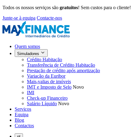
Todos os nossos serviços são
gratuitos
! Sem custos para o cliente!
Junte-se à equipa
Contacte-nos
Quem somos
Simuladores
Crédito Habitação
Transferência de Crédito Habitação
Prestação de crédito após amortização
Variação da Euribor
Mais-valias de imóveis
IMT e Imposto de Selo
Novo
IMI
Check-up Financeiro
Salário Líquido
Novo
Serviços
Equipa
Blog
Contactos
pt