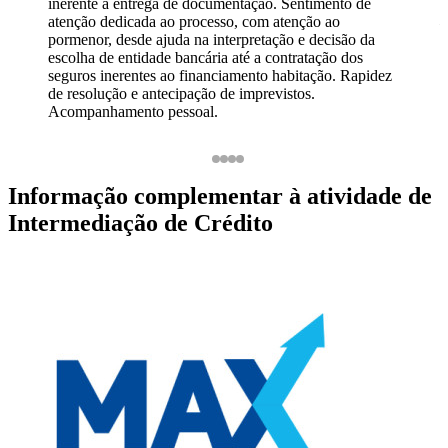
inerente a entrega de documentação. Sentimento de
M
atenção dedicada ao processo, com atenção ao
pormenor, desde ajuda na interpretação e decisão da
escolha de entidade bancária até a contratação dos
seguros inerentes ao financiamento habitação. Rapidez
de resolução e antecipação de imprevistos.
Acompanhamento pessoal.
Vitor Alexandre Faustino Oliveira Feiticeiro
1
2
3
4
5
Informação complementar à atividade de
Intermediação de Crédito