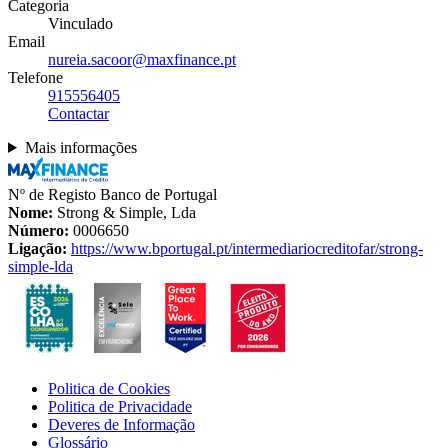
Categoria
Vinculado
Email
nureia.sacoor@maxfinance.pt
Telefone
915556405
Contactar
Mais informações
Nº de Registo Banco de Portugal
Nome:
Strong & Simple, Lda
Número:
0006650
Ligação:
https://www.bportugal.pt/intermediariocreditofar/strong-
simple-lda
Politica de Cookies
Politica de Privacidade
Deveres de Informação
Glossário