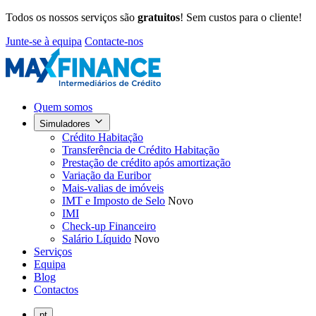
Todos os nossos serviços são
gratuitos
! Sem custos para o cliente!
Junte-se à equipa
Contacte-nos
Quem somos
Simuladores
Crédito Habitação
Transferência de Crédito Habitação
Prestação de crédito após amortização
Variação da Euribor
Mais-valias de imóveis
IMT e Imposto de Selo
Novo
IMI
Check-up Financeiro
Salário Líquido
Novo
Serviços
Equipa
Blog
Contactos
pt