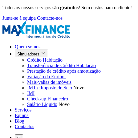
Todos os nossos serviços são
gratuitos
! Sem custos para o cliente!
Junte-se à equipa
Contacte-nos
Quem somos
Simuladores
Crédito Habitação
Transferência de Crédito Habitação
Prestação de crédito após amortização
Variação da Euribor
Mais-valias de imóveis
IMT e Imposto de Selo
Novo
IMI
Check-up Financeiro
Salário Líquido
Novo
Serviços
Equipa
Blog
Contactos
pt