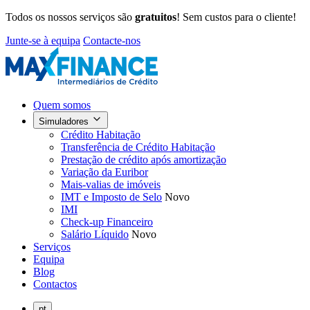
Todos os nossos serviços são
gratuitos
! Sem custos para o cliente!
Junte-se à equipa
Contacte-nos
Quem somos
Simuladores
Crédito Habitação
Transferência de Crédito Habitação
Prestação de crédito após amortização
Variação da Euribor
Mais-valias de imóveis
IMT e Imposto de Selo
Novo
IMI
Check-up Financeiro
Salário Líquido
Novo
Serviços
Equipa
Blog
Contactos
pt