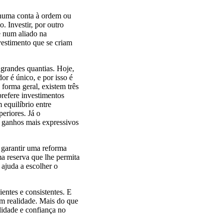
 numa conta à ordem ou
. Investir, por outro
e num aliado na
vestimento que se criam
r grandes quantias. Hoje,
or é único, e por isso é
 forma geral, existem três
prefere investimentos
equilíbrio entre
eriores. Já o
r ganhos mais expressivos
 garantir uma reforma
a reserva que lhe permita
ajuda a escolher o
entes e consistentes. E
em realidade. Mais do que
lidade e confiança no