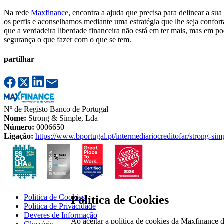
Na rede
Maxfinance
, encontra a ajuda que precisa para delinear a sua
os perfis e aconselhamos mediante uma estratégia que lhe seja confor
que a verdadeira liberdade financeira não está em ter mais, mas em p
segurança o que fazer com o que se tem.
partilhar
Nº de Registo Banco de Portugal
Nome:
Strong & Simple, Lda
Número:
0006650
Ligação:
https://www.bportugal.pt/intermediariocreditofar/strong-sim
Politica de Cookies
Política de Cookies
Politica de Privacidade
Deveres de Informação
Ao aceitar a política de cookies da Maxfinance d