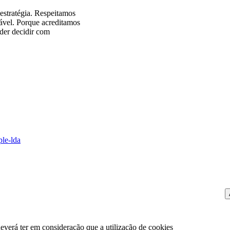
 estratégia. Respeitamos
tável. Porque acreditamos
oder decidir com
ple-lda
everá ter em consideração que a utilização de cookies