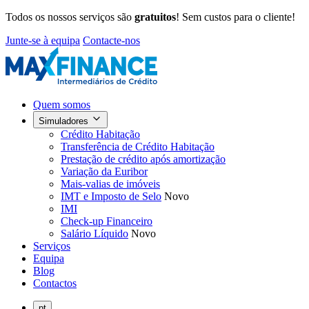
Todos os nossos serviços são
gratuitos
! Sem custos para o cliente!
Junte-se à equipa
Contacte-nos
Quem somos
Simuladores
Crédito Habitação
Transferência de Crédito Habitação
Prestação de crédito após amortização
Variação da Euribor
Mais-valias de imóveis
IMT e Imposto de Selo
Novo
IMI
Check-up Financeiro
Salário Líquido
Novo
Serviços
Equipa
Blog
Contactos
pt