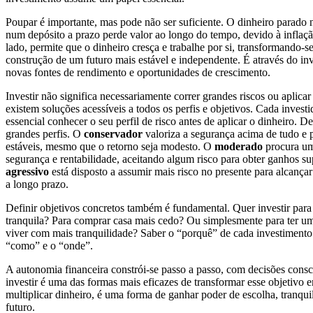
Poupar é importante, mas pode não ser suficiente. O dinheiro parado
num depósito a prazo perde valor ao longo do tempo, devido à inflação
lado, permite que o dinheiro cresça e trabalhe por si, transformando-s
construção de um futuro mais estável e independente. É através do in
novas fontes de rendimento e oportunidades de crescimento.
Investir não significa necessariamente correr grandes riscos ou aplica
existem soluções acessíveis a todos os perfis e objetivos. Cada investid
essencial conhecer o seu perfil de risco antes de aplicar o dinheiro. De
grandes perfis. O
conservador
valoriza a segurança acima de tudo e 
estáveis, mesmo que o retorno seja modesto. O
moderado
procura um 
segurança e rentabilidade, aceitando algum risco para obter ganhos sup
agressivo
está disposto a assumir mais risco no presente para alcança
a longo prazo.
Definir objetivos concretos também é fundamental. Quer investir para
tranquila? Para comprar casa mais cedo? Ou simplesmente para ter um
viver com mais tranquilidade? Saber o “porquê” de cada investimento 
“como” e o “onde”.
A autonomia financeira constrói-se passo a passo, com decisões consci
investir é uma das formas mais eficazes de transformar esse objetivo 
multiplicar dinheiro, é uma forma de ganhar poder de escolha, tranqui
futuro.