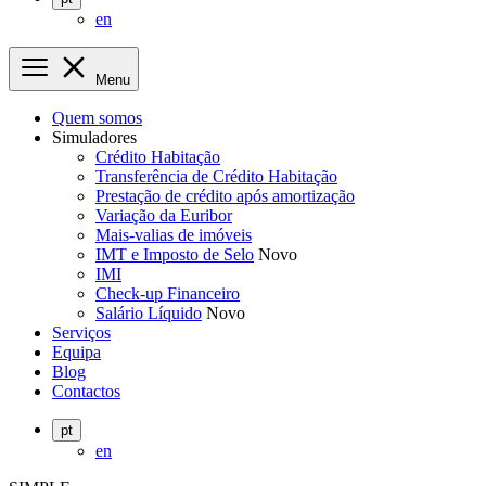
en
Menu
Quem somos
Simuladores
Crédito Habitação
Transferência de Crédito Habitação
Prestação de crédito após amortização
Variação da Euribor
Mais-valias de imóveis
IMT e Imposto de Selo
Novo
IMI
Check-up Financeiro
Salário Líquido
Novo
Serviços
Equipa
Blog
Contactos
pt
en