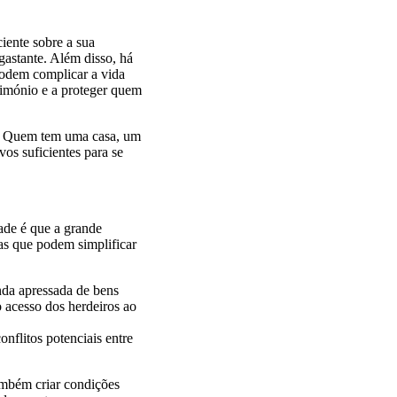
iente sobre a sua
sgastante. Além disso, há
 podem complicar a vida
rimónio e a proteger quem
o. Quem tem uma casa, um
os suficientes para se
dade é que a grande
ras que podem simplificar
nda apressada de bens
o acesso dos herdeiros ao
onflitos potenciais entre
ambém criar condições