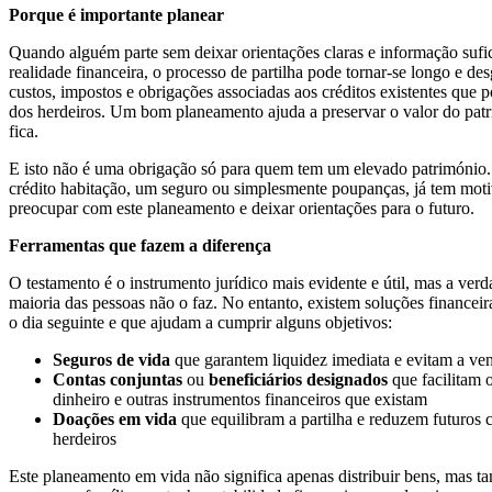
Porque é importante planear
Quando alguém parte sem deixar orientações claras e informação sufic
realidade financeira, o processo de partilha pode tornar-se longo e de
custos, impostos e obrigações associadas aos créditos existentes que
dos herdeiros. Um bom planeamento ajuda a preservar o valor do pat
fica.
E isto não é uma obrigação só para quem tem um elevado patrimóni
crédito habitação, um seguro ou simplesmente poupanças, já tem motiv
preocupar com este planeamento e deixar orientações para o futuro.
Ferramentas que fazem a diferença
O testamento é o instrumento jurídico mais evidente e útil, mas a ver
maioria das pessoas não o faz. No entanto, existem soluções financei
o dia seguinte e que ajudam a cumprir alguns objetivos:
Seguros de vida
que garantem liquidez imediata e evitam a ve
Contas conjuntas
ou
beneficiários designados
que facilitam 
dinheiro e outras instrumentos financeiros que existam
Doações em vida
que equilibram a partilha e reduzem futuros c
herdeiros
Este planeamento em vida não significa apenas distribuir bens, mas t