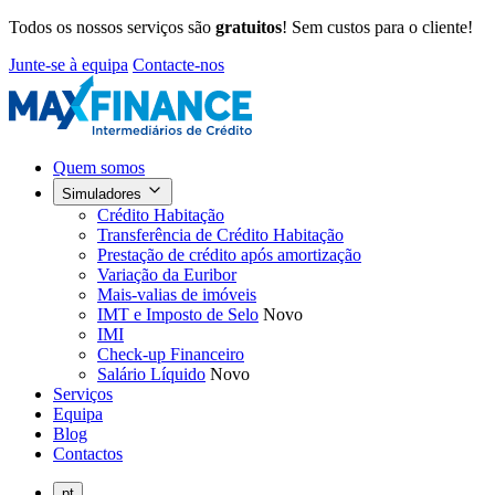
Todos os nossos serviços são
gratuitos
! Sem custos para o cliente!
Junte-se à equipa
Contacte-nos
Quem somos
Simuladores
Crédito Habitação
Transferência de Crédito Habitação
Prestação de crédito após amortização
Variação da Euribor
Mais-valias de imóveis
IMT e Imposto de Selo
Novo
IMI
Check-up Financeiro
Salário Líquido
Novo
Serviços
Equipa
Blog
Contactos
pt