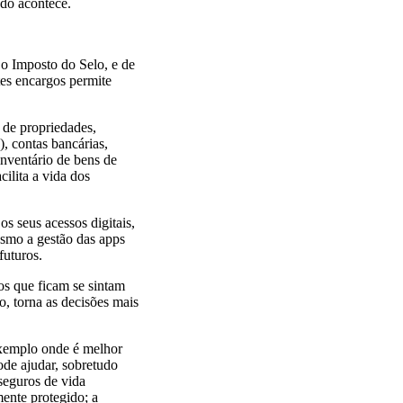
ado acontece.
 o Imposto do Selo, e de
tes encargos permite
de propriedades,
), contas bancárias,
inventário de bens de
cilita a vida dos
s seus acessos digitais,
mesmo a gestão das apps
 futuros.
os que ficam se sintam
, torna as decisões mais
exemplo onde é melhor
ode ajudar, sobretudo
seguros de vida
mente protegido; a