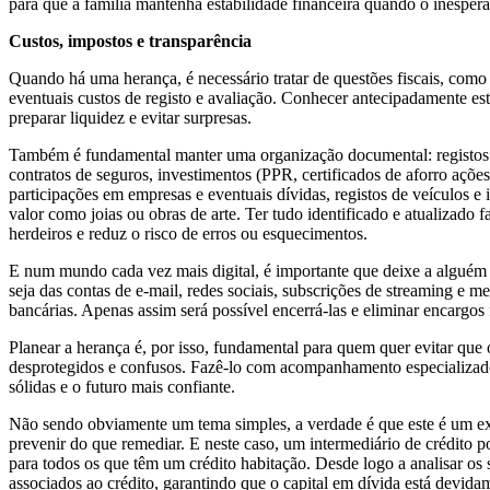
para que a família mantenha estabilidade financeira quando o inesper
Custos, impostos e transparência
Quando há uma herança, é necessário tratar de questões fiscais, como
eventuais custos de registo e avaliação. Conhecer antecipadamente es
preparar liquidez e evitar surpresas.
Também é fundamental manter uma organização documental: registos 
contratos de seguros, investimentos (PPR, certificados de aforro ações
participações em empresas e eventuais dívidas, registos de veículos e 
valor como joias ou obras de arte. Ter tudo identificado e atualizado fa
herdeiros e reduz o risco de erros ou esquecimentos.
E num mundo cada vez mais digital, é importante que deixe a alguém o
seja das contas de e-mail, redes sociais, subscrições de streaming e 
bancárias. Apenas assim será possível encerrá-las e eliminar encargos
Planear a herança é, por isso, fundamental para quem quer evitar que 
desprotegidos e confusos. Fazê-lo com acompanhamento especializado
sólidas e o futuro mais confiante.
Não sendo obviamente um tema simples, a verdade é que este é um 
prevenir do que remediar. E neste caso, um intermediário de crédito p
para todos os que têm um crédito habitação. Desde logo a analisar os 
associados ao crédito, garantindo que o capital em dívida está devida