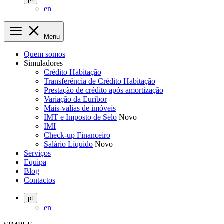
en
Menu
Quem somos
Simuladores
Crédito Habitação
Transferência de Crédito Habitação
Prestação de crédito após amortização
Variação da Euribor
Mais-valias de imóveis
IMT e Imposto de Selo
Novo
IMI
Check-up Financeiro
Salário Líquido
Novo
Serviços
Equipa
Blog
Contactos
pt
en