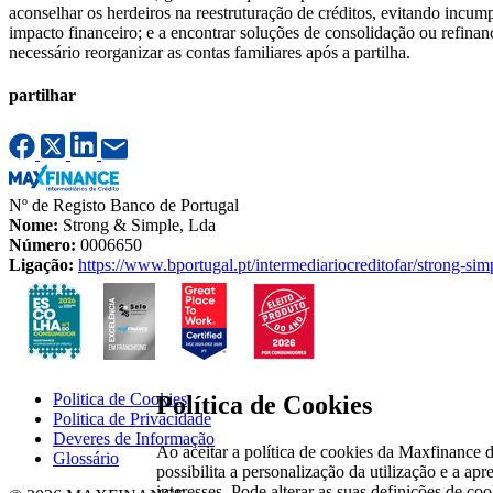
aconselhar os herdeiros na reestruturação de créditos, evitando incum
impacto financeiro; e a encontrar soluções de consolidação ou refinan
necessário reorganizar as contas familiares após a partilha.
partilhar
Nº de Registo Banco de Portugal
Nome:
Strong & Simple, Lda
Número:
0006650
Ligação:
https://www.bportugal.pt/intermediariocreditofar/strong-sim
Politica de Cookies
Política de Cookies
Politica de Privacidade
Deveres de Informação
Ao aceitar a política de cookies da Maxfinance d
Glossário
possibilita a personalização da utilização e a ap
interesses. Pode alterar as suas definições de co