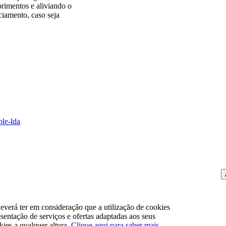
primentos e aliviando o
ciamento, caso seja
ple-lda
everá ter em consideração que a utilização de cookies
resentação de serviços e ofertas adaptadas aos seus
okies a qualquer altura.
Clique aqui para saber mais
.